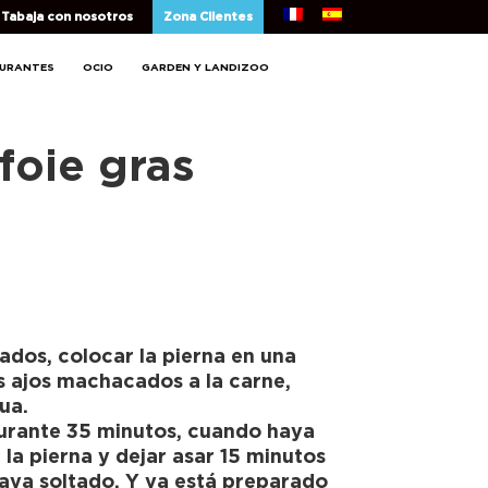
Tabaja con nosotros
Zona Clientes
AURANTES
OCIO
GARDEN Y LANDIZOO
foie gras
lados, colocar la pierna en una
s ajos machacados a la carne,
ua.
durante 35 minutos, cuando haya
 la pierna y dejar asar 15 minutos
haya soltado. Y ya está preparado