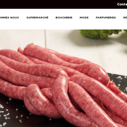
Conta
OMMES NOUS
SUPERMARCHÉ
BOUCHERIE
MODE
PARFUMERIES
R