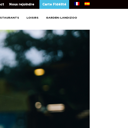
ct
Nous rejoindre
Carte Fidélité
ESTAURANTS
LOISIRS
GARDEN-LANDIZOO