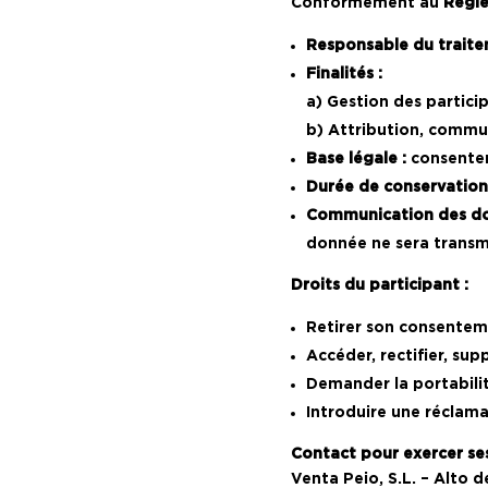
Conformément au
Règle
Responsable du traite
Finalités :
a) Gestion des partici
b) Attribution, commun
Base légale :
consentem
Durée de conservation
Communication des do
donnée ne sera transmi
Droits du participant :
Retirer son consente
Accéder, rectifier, su
Demander la portabili
Introduire une réclama
Contact pour exercer ses
Venta Peio, S.L. – Alto d