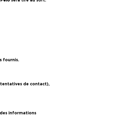
 Peio
sera tiré au sort.
s fournis.
tentatives de contact),
 des informations