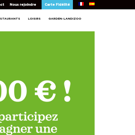
ct
Nous rejoindre
Carte Fidélité
ESTAURANTS
LOISIRS
GARDEN-LANDIZOO