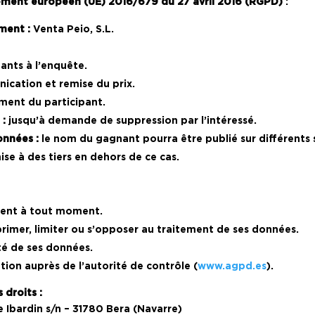
ment européen (UE) 2016/679 du 27 avril 2016 (RGPD)
:
ment :
Venta Peio, S.L.
pants à l’enquête.
ication et remise du prix.
ent du participant.
 :
jusqu’à demande de suppression par l’intéressé.
nnées :
le nom du gagnant pourra être publié sur différents
se à des tiers en dehors de ce cas.
ment à tout moment.
pprimer, limiter ou s’opposer au traitement de ses données.
té de ses données.
tion auprès de l’autorité de contrôle (
www.agpd.es
).
 droits :
e Ibardin s/n – 31780 Bera (Navarre)