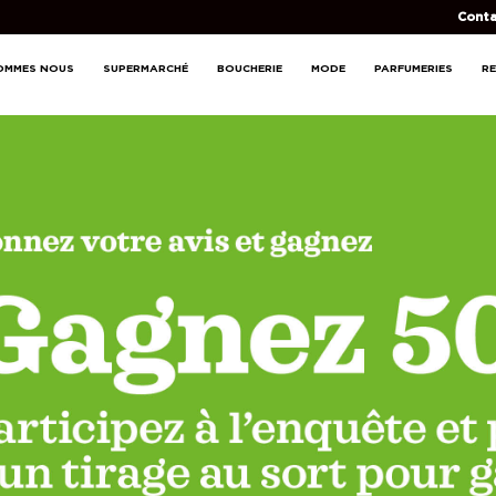
Conta
OMMES NOUS
SUPERMARCHÉ
BOUCHERIE
MODE
PARFUMERIES
R