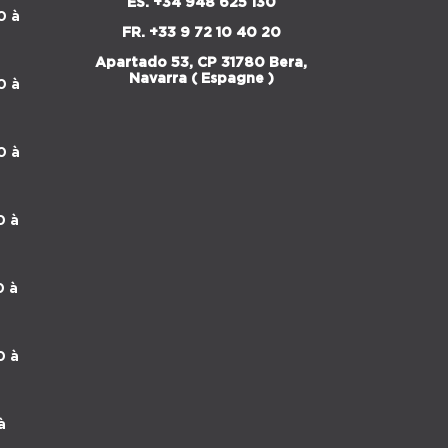
ES. +34 948 625 130
0 à
FR.
+33 9 72 10 40 20
Apartado 53, CP 31780 Bera,
Navarra ( Espagne )
0 à
0 à
0 à
0 à
0 à
à