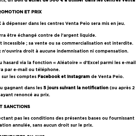
nts, un
bon d’achat de 500 € à utiliser dans les centres Venta
ROMOTION ET PRIX
€
à dépenser dans les centres Venta Peio sera mis en jeu.
rra être échangé contre de l’argent liquide.
t incessible ; sa vente ou sa commercialisation est interdite.
x n’ouvrira droit à aucune indemnisation ni compensation.
 hasard via la fonction « Aléatoire » d’Excel parmi les e-mail
a par e-mail ou téléphone.
é sur les comptes
Facebook et Instagram
de Venta Peio.
du gagnant dans les
5 jours suivant la notification
(ou après 2 
ayant renoncé au prix.
ET SANCTIONS
ctant pas les conditions des présentes bases ou fournissant
ation annulée, sans aucun droit sur le prix.